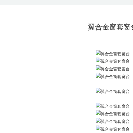
翼合金窗套窗